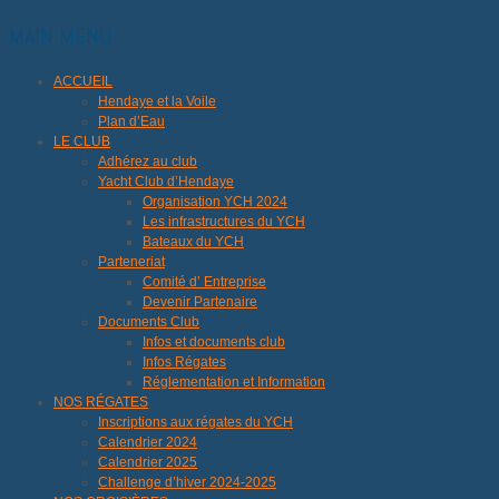
MAIN MENU
ACCUEIL
Hendaye et la Voile
Plan d’Eau
LE CLUB
Adhérez au club
Yacht Club d’Hendaye
Organisation YCH 2024
Les infrastructures du YCH
Bateaux du YCH
Parteneriat
Comité d’ Entreprise
Devenir Partenaire
Documents Club
Infos et documents club
Infos Régates
Réglementation et Information
NOS RÉGATES
Inscriptions aux régates du YCH
Calendrier 2024
Calendrier 2025
Challenge d’hiver 2024-2025