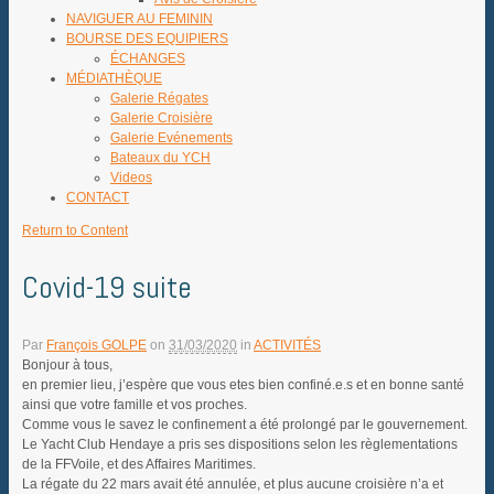
NAVIGUER AU FEMININ
BOURSE DES EQUIPIERS
ÉCHANGES
MÉDIATHÈQUE
Galerie Régates
Galerie Croisière
Galerie Evénements
Bateaux du YCH
Videos
CONTACT
Return to Content
Covid-19 suite
Par
François GOLPE
on
31/03/2020
in
ACTIVITÉS
Bonjour à tous,
en premier lieu, j’espère que vous etes bien confiné.e.s et en bonne santé
ainsi que votre famille et vos proches.
Comme vous le savez le confinement a été prolongé par le gouvernement.
Le Yacht Club Hendaye a pris ses dispositions selon les règlementations
de la FFVoile, et des Affaires Maritimes.
La régate du 22 mars avait été annulée, et plus aucune croisière n’a et