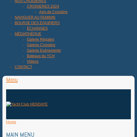
NOS CROISIÈRES
CROISIERES 2024
Avis de Croisière
NAVIGUER AU FEMININ
BOURSE DES EQUIPIERS
ÉCHANGES
MÉDIATHÈQUE
Galerie Régates
Galerie Croisière
Galerie Evénements
Bateaux du YCH
Videos
CONTACT
Menu
Home
MAIN MENU