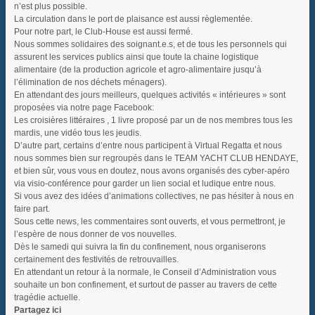
n’est plus possible.
La circulation dans le port de plaisance est aussi règlementée.
Pour notre part, le Club-House est aussi fermé.
Nous sommes solidaires des soignant.e.s, et de tous les personnels qui
assurent les services publics ainsi que toute la chaine logistique
alimentaire (de la production agricole et agro-alimentaire jusqu’à
l’élimination de nos déchets ménagers).
En attendant des jours meilleurs, quelques activités « intérieures » sont
proposées via notre page Facebook:
Les croisières littéraires , 1 livre proposé par un de nos membres tous les
mardis, une vidéo tous les jeudis.
D’autre part, certains d’entre nous participent à Virtual Regatta et nous
nous sommes bien sur regroupés dans le TEAM YACHT CLUB HENDAYE,
et bien sûr, vous vous en doutez, nous avons organisés des cyber-apéro
via visio-conférence pour garder un lien social et ludique entre nous.
Si vous avez des idées d’animations collectives, ne pas hésiter à nous en
faire part.
Sous cette news, les commentaires sont ouverts, et vous permettront, je
l’espère de nous donner de vos nouvelles.
Dès le samedi qui suivra la fin du confinement, nous organiserons
certainement des festivités de retrouvailles.
En attendant un retour à la normale, le Conseil d’Administration vous
souhaite un bon confinement, et surtout de passer au travers de cette
tragédie actuelle.
Partagez ici