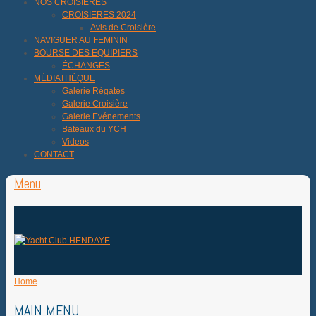
NOS CROISIÈRES
CROISIERES 2024
Avis de Croisière
NAVIGUER AU FEMININ
BOURSE DES EQUIPIERS
ÉCHANGES
MÉDIATHÈQUE
Galerie Régates
Galerie Croisière
Galerie Evénements
Bateaux du YCH
Videos
CONTACT
Menu
Home
MAIN MENU