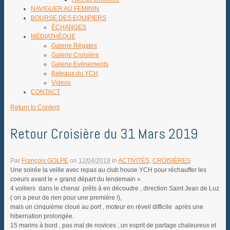
NAVIGUER AU FEMININ
BOURSE DES EQUIPIERS
ÉCHANGES
MÉDIATHÈQUE
Galerie Régates
Galerie Croisière
Galerie Evénements
Bateaux du YCH
Videos
CONTACT
Return to Content
Retour Croisière du 31 Mars 2019
Par
François GOLPE
on
12/04/2019
in
ACTIVITÉS
,
CROISIÈRES
Une soirée la veille avec repas au club house YCH pour réchauffer les
coeurs avant le « grand départ du lendemain ».
4 voiliers dans le chenal prêts à en découdre , direction Saint Jean de Luz
( on a peur de rien pour une première !),
mais un cinquième cloué au port , moteur en réveil difficile après une
hibernation prolongée.
15 marins à bord , pas mal de novices , un esprit de partage chaleureux et