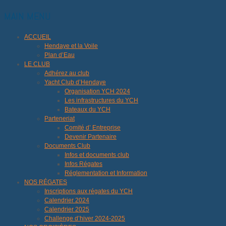
MAIN MENU
ACCUEIL
Hendaye et la Voile
Plan d’Eau
LE CLUB
Adhérez au club
Yacht Club d’Hendaye
Organisation YCH 2024
Les infrastructures du YCH
Bateaux du YCH
Parteneriat
Comité d’ Entreprise
Devenir Partenaire
Documents Club
Infos et documents club
Infos Régates
Réglementation et Information
NOS RÉGATES
Inscriptions aux régates du YCH
Calendrier 2024
Calendrier 2025
Challenge d’hiver 2024-2025