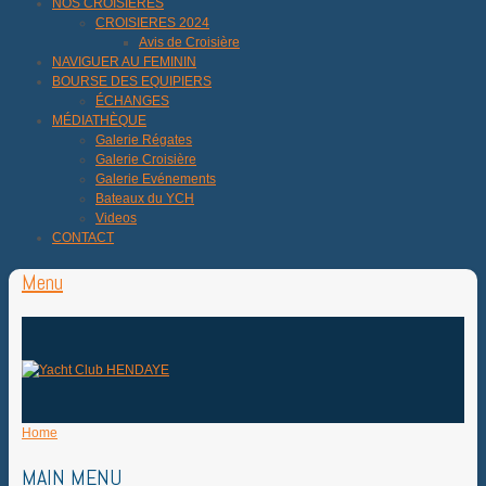
NOS CROISIÈRES
CROISIERES 2024
Avis de Croisière
NAVIGUER AU FEMININ
BOURSE DES EQUIPIERS
ÉCHANGES
MÉDIATHÈQUE
Galerie Régates
Galerie Croisière
Galerie Evénements
Bateaux du YCH
Videos
CONTACT
Menu
Home
MAIN MENU