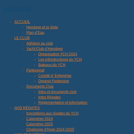
MAIN MENU
ACCUEIL
Hendaye et la Voile
Plan d’Eau
LE CLUB
Adhérez au club
Yacht Club d’Hendaye
Organisation YCH 2024
Les infrastructures du YCH
Bateaux du YCH
Parteneriat
Comité d’ Entreprise
Devenir Partenaire
Documents Club
Infos et documents club
Infos Régates
Réglementation et Information
NOS RÉGATES
Inscriptions aux régates du YCH
Calendrier 2024
Calendrier 2025
Challenge d’hiver 2024-2025